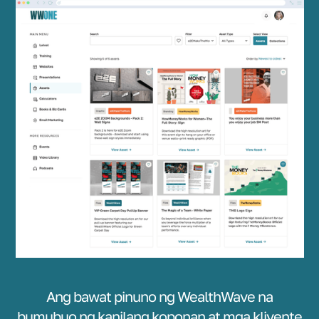
Ang bawat pinuno ng WealthWave na
bumubuo ng kanilang koponan at mga kliyente