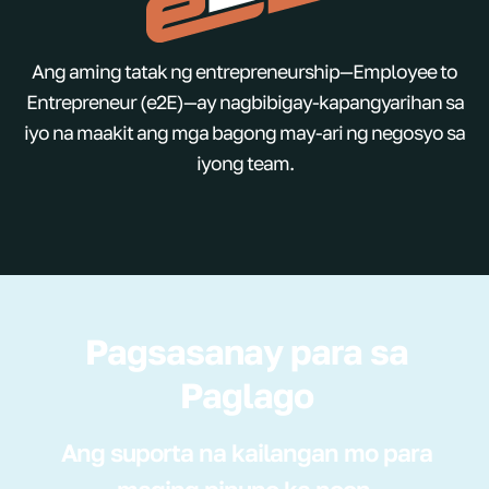
Ang aming tatak ng entrepreneurship—Employee to
Entrepreneur (e2E)—ay nagbibigay-kapangyarihan sa
iyo na maakit ang mga bagong may-ari ng negosyo sa
iyong team.
Pagsasanay para sa
Paglago
Ang suporta na kailangan mo para