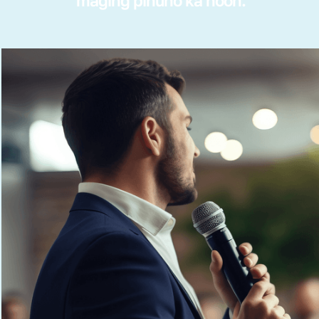
maging pinuno ka noon.