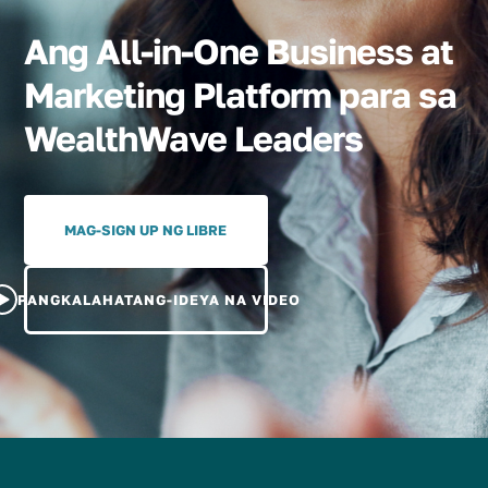
Ang All-in-One Business at
Marketing Platform para sa
WealthWave Leaders
MAG-SIGN UP NG LIBRE
PANGKALAHATANG-IDEYA NA VIDEO