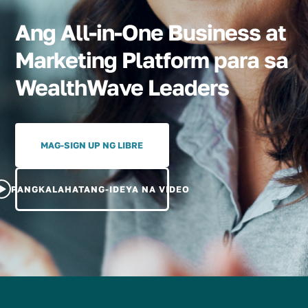
Ang All-in-One Business at
Marketing Platform para sa
WealthWave Leaders
MAG-SIGN UP NG LIBRE
PANGKALAHATANG-IDEYA NA VIDEO