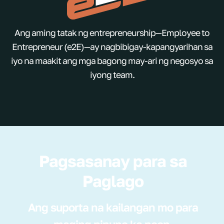
Ang aming tatak ng entrepreneurship—Employee to
Entrepreneur (e2E)—ay nagbibigay-kapangyarihan sa
iyo na maakit ang mga bagong may-ari ng negosyo sa
iyong team.
Pagsasanay para sa
Paglago
Ang suporta na kailangan mo para