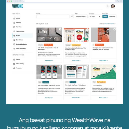
Ang bawat pinuno ng WealthWave na
bumubuo ng kanilang koponan at mga kliyente