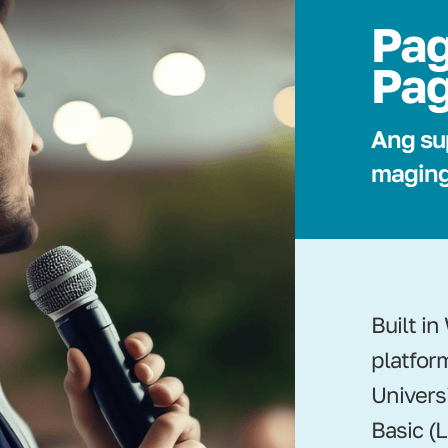
Pag
Pag
Ang su
maging
Built i
platfor
Universi
Basic (L