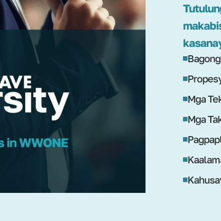
Tutulun
makabi
kasana
Bagong
Propesy
Mga Tek
Mga Tak
Pagpapl
Kaalam
Kahusay