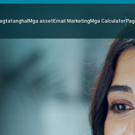
agtatanghal
Mga asset
Email Marketing
Mga Calculator
Pag