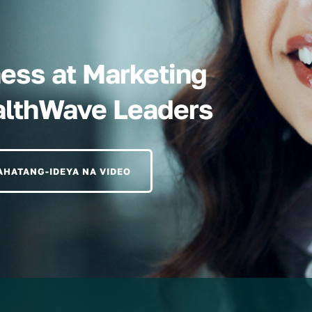
ness at Marketing
althWave Leaders
HATANG-IDEYA NA VIDEO