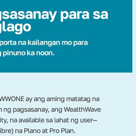
sasanay para sa
lago
porta na kailangan mo para
 pinuno ka noon.
n WWONE ay ang aming matatag na
m ng pagsasanay, ang WealthWave
ty, na available sa lahat ng user—
ibre) na Plano at Pro Plan.