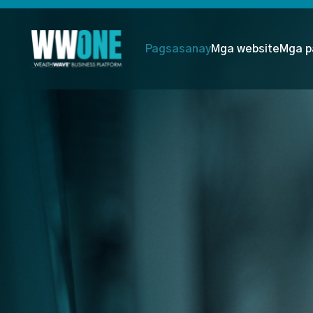
Pagsasanay
Mga website
Mga p