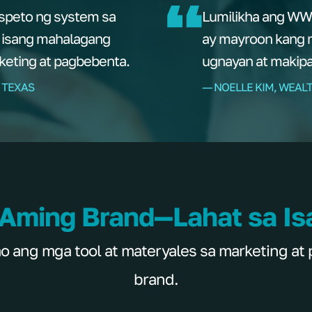
aspeto ng system sa
Lumilikha ang WWO
y isang mahalagang
ay mayroon kang 
keting at pagbebenta.
ugnayan at makipa
 TEXAS
–– NOELLE KIM, WEAL
 Aming Brand—Lahat sa Is
ang mga tool at materyales sa marketing at 
brand.