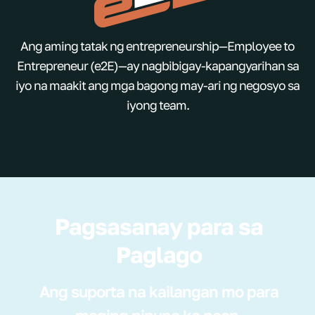
Ang aming tatak ng entrepreneurship—Employee to
Entrepreneur (e2E)—ay nagbibigay-kapangyarihan sa
iyo na maakit ang mga bagong may-ari ng negosyo sa
iyong team.
Pagsasanay para sa
Paglago
Ang suporta na kailangan mo para