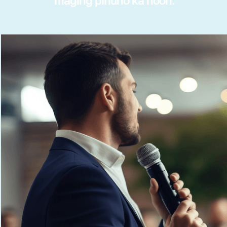
maging pinuno ka noon.