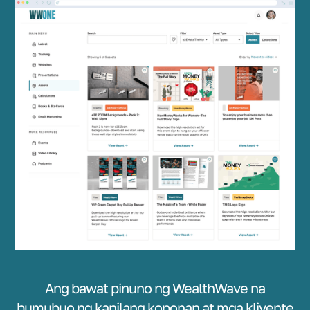
Ang bawat pinuno ng WealthWave na
bumubuo ng kanilang koponan at mga kliyente