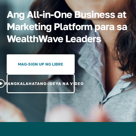
Ang All-in-One Business at
Marketing Platform para sa
WealthWave Leaders
MAG-SIGN UP NG LIBRE
PANGKALAHATANG-IDEYA NA VIDEO