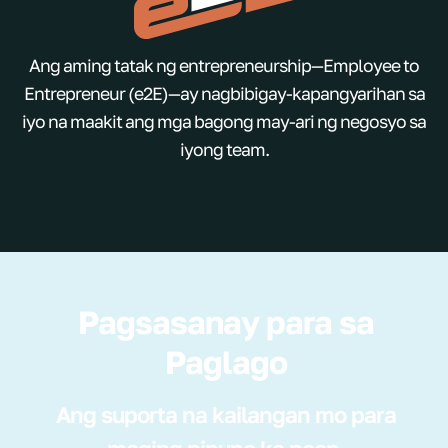
Ang aming tatak ng entrepreneurship—Employee to
Entrepreneur (e2E)—ay nagbibigay-kapangyarihan sa
iyo na maakit ang mga bagong may-ari ng negosyo sa
iyong team.
Pagsasanay para sa
Paglago
Ang suporta na kailangan mo para