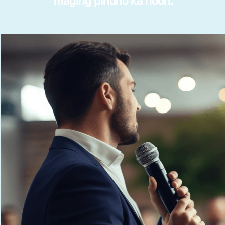
maging pinuno ka noon.