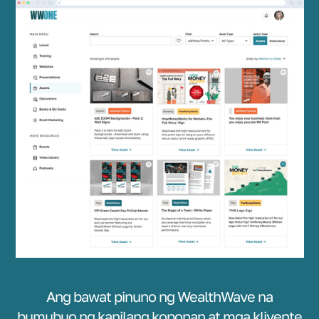
Ang bawat pinuno ng WealthWave na
bumubuo ng kanilang koponan at mga kliyente