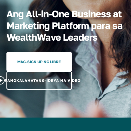
Ang All-in-One Business at
Marketing Platform para sa
WealthWave Leaders
MAG-SIGN UP NG LIBRE
PANGKALAHATANG-IDEYA NA VIDEO