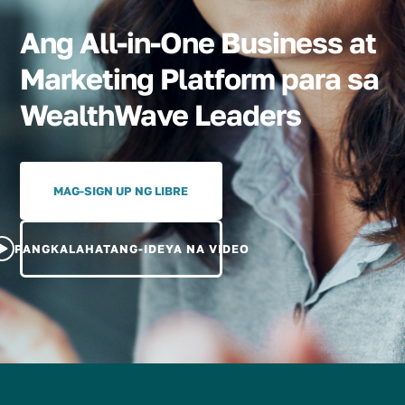
Ang All-in-One Business at
Marketing Platform para sa
WealthWave Leaders
MAG-SIGN UP NG LIBRE
PANGKALAHATANG-IDEYA NA VIDEO