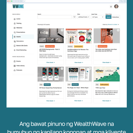
Ang bawat pinuno ng WealthWave na
bumubuo ng kanilang koponan at mga kliyente