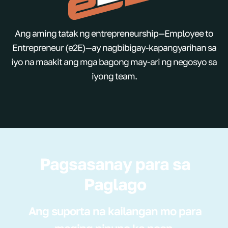
Ang aming tatak ng entrepreneurship—Employee to
Entrepreneur (e2E)—ay nagbibigay-kapangyarihan sa
iyo na maakit ang mga bagong may-ari ng negosyo sa
iyong team.
Pagsasanay para sa
Paglago
Ang suporta na kailangan mo para