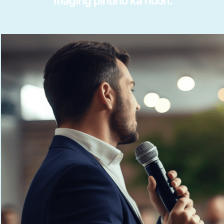
maging pinuno ka noon.